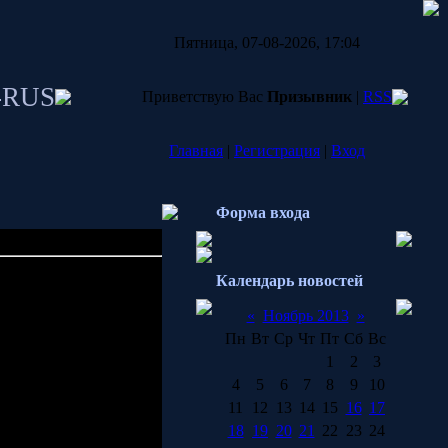
Пятница, 07-08-2026, 17:04
-RUS
Приветствую Вас
Призывник
|
RSS
Главная
|
Регистрация
|
Вход
Форма входа
18:16
Календарь новостей
иалы
«
Ноябрь 2013
»
Пн
Вт
Ср
Чт
Пт
Сб
Вс
ериалы через ...
1
2
3
ррент трекер без ...
4
5
6
7
8
9
10
рекер Скачать с ...
11
12
13
14
15
16
17
18
19
20
21
22
23
24