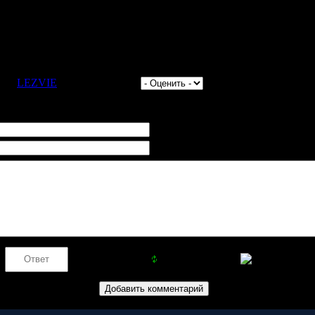
 Скачать с торрента бесплатно фильмы, скачать бесплатно через 
торентино ...
 торентино,торрентино фильмы, торрентино игры, торрентино ру,
вил:
LEZVIE
| Рейтинг: 0.0/0 |